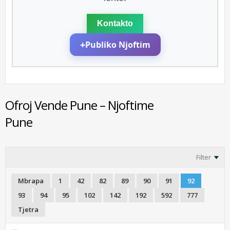
Kontakto
+
Publiko Njoftim
Ofroj Vende Pune – Njoftime
Pune
Filter
Mbrapa
1
42
82
89
90
91
92
93
94
95
102
142
192
592
777
Tjetra