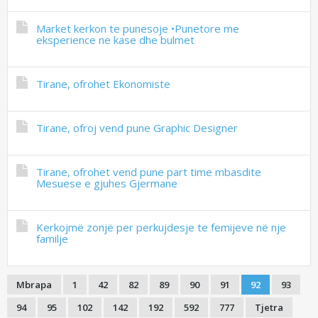
Market kerkon te punesoje •Punetore me
eksperience ne kase dhe bulmet
Tirane, ofrohet Ekonomiste
Tirane, ofroj vend pune Graphic Designer
Tirane, ofrohet vend pune part time mbasdite
Mesuese e gjuhes Gjermane
Kerkojmë zonjë per perkujdesje te femijeve në nje
familje
Mbrapa
1
42
82
89
90
91
92
93
94
95
102
142
192
592
777
Tjetra