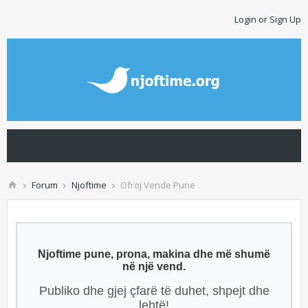
Login or Sign Up
Forum
Njoftime
Ofroj Vende Pune
Njoftime pune, prona, makina dhe më shumë
në një vend.
Publiko dhe gjej çfarë të duhet, shpejt dhe
lehtë!