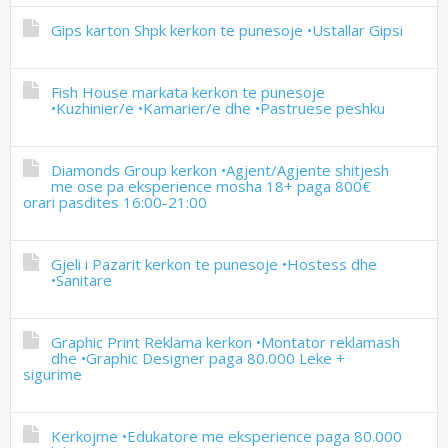
Gips karton Shpk kerkon te punesoje •Ustallar Gipsi
Fish House markata kerkon te punesoje
•Kuzhinier/e •Kamarier/e dhe •Pastruese peshku
Diamonds Group kerkon •Agjent/Agjente shitjesh
me ose pa eksperience mosha 18+ paga 800€
orari pasdites 16:00-21:00
Gjeli i Pazarit kerkon te punesoje •Hostess dhe
•Sanitare
Graphic Print Reklama kerkon •Montator reklamash
dhe •Graphic Designer paga 80.000 Leke +
sigurime
Kerkojme •Edukatore me eksperience paga 80.000