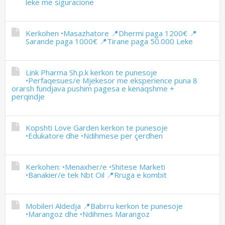
leke me siguracione
Kerkohen •Masazhatore 📍Dhermi paga 1200€ 📍
Sarande paga 1000€ 📍Tirane paga 50.000 Leke
Link Pharma Sh.p.k kerkon te punesoje
•Perfaqesues/e Mjekesor me eksperience puna 8
orarsh fundjava pushim pagesa e kenaqshme +
perqindje
Kopshti Love Garden kerkon te punesoje
•Edukatore dhe •Ndihmese per çerdhen
Kerkohen: •Menaxher/e •Shitese Marketi
•Banakier/e tek Nbt Oil 📍Rruga e kombit
Mobileri Aldedja 📍Babrru kerkon te punesoje
•Marangoz dhe •Ndihmes Marangoz