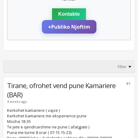
Kontakto
+
Publiko Njoftim
Filter
Tirane, ofrohet vend pune Kamariere
#1
(BAR)
4 weeks ago
Kerkohet kamariere ( vajze )
Kerkohet kamariere me eksperience pune
Mosha 18-35
Te jete e qendrueshme ne pune ( afatgjate )
Puna me turne 8 orar ( 07-15 15-23)