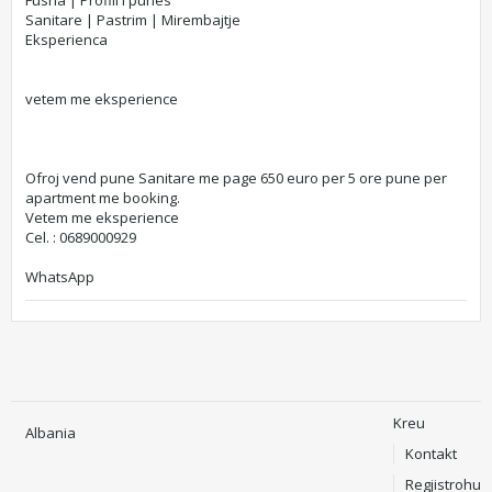
Fusha | Profili i punes
Sanitare | Pastrim | Mirembajtje
Eksperienca
vetem me eksperience
Ofroj vend pune Sanitare me page 650 euro per 5 ore pune per
apartment me booking.
Vetem me eksperience
Cel. : 0689000929
WhatsApp
Kreu
Albania
Kontakt
Regjistrohu