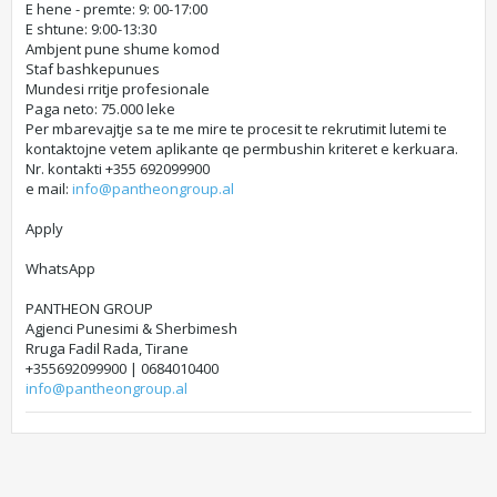
E hene - premte: 9: 00-17:00
E shtune: 9:00-13:30
Ambjent pune shume komod
Staf bashkepunues
Mundesi rritje profesionale
Paga neto: 75.000 leke
Per mbarevajtje sa te me mire te procesit te rekrutimit lutemi te
kontaktojne vetem aplikante qe permbushin kriteret e kerkuara.
Nr. kontakti +355 692099900
e mail:
info@pantheongroup.al
Apply
WhatsApp
PANTHEON GROUP
Agjenci Punesimi & Sherbimesh
Rruga Fadil Rada, Tirane
+355692099900 | 0684010400
info@pantheongroup.al