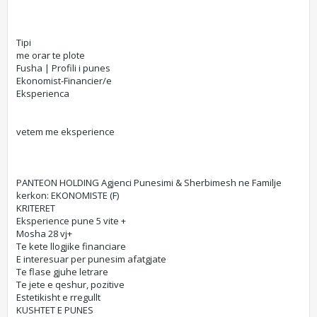
Tipi
me orar te plote
Fusha | Profili i punes
Ekonomist-Financier/e
Eksperienca
vetem me eksperience
PANTEON HOLDING Agjenci Punesimi & Sherbimesh ne Familje
kerkon: EKONOMISTE (F)
KRITERET
Eksperience pune 5 vite +
Mosha 28 vj+
Te kete llogjike financiare
E interesuar per punesim afatgjate
Te flase gjuhe letrare
Te jete e qeshur, pozitive
Estetikisht e rregullt
KUSHTET E PUNES