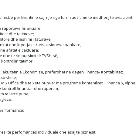
ist/e për klientin e saj, një nga furnizuesit më të mëdhenj të aviacionit.
e raporteve financiare;
tetit dhe tatimeve;
ditore dhe lëshimi i faturave;
nkat dhe kryerja e transaksioneve bankare;
 në afatet e caktuara;
 dhe të rimbursimit të TVSH-së;
kontrollin tatimor.
Fakultetin e Ekonomisë, preferohet në degën Financë- Kontabilitet;
ëparshme;
 MS Office dhe të ketë punuar me programe kontabiliteti (Financa 5, Alpha, S
ë kontroll financiar dhe raportim;
um të lartë pune;
ngleze.
 performancë;
ësi të perfomancës individuale dhe asaj të biznesit;