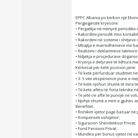
EPPC Albania po kërkon një Ekonom
Përgjegjësitë kryesore:
• Përgatitja në mënyrë periodike 
• Rakordimi periodik mes kontabili
• Rakordimi në sisteme i shitjeve 
• Mbajtja e marrëdhënieve me ba
• Realizimi i deklarimeve tatimore
• Ndjekja e proçedurave doganore
• Kryerja e detyrave të lidhura me 
Kërkesat për këtë pozicion janë:
• Të ketë përfunduar studimet në 
• 3- 5 vite eksperiencë pune e m
• Të ketë njohuri shumë të mira të
• Të ketë aftësi të forta teknike n
• Të jetë i/e aftë të punojë në vol
• Njohje shumë e mirë e gjuhës a
Benefitet:
• Rishikim vjetor page bazuar në
• Kompensim ushqimor;
• Siguracion Shëndetësor Privat;
• Fond Pensioni Privat;
• Mundësi për bonus vjetor në var