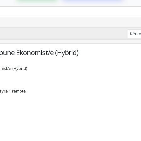
 pune Ekonomist/e (Hybrid)
ist/e (Hybrid)
 zyre + remote