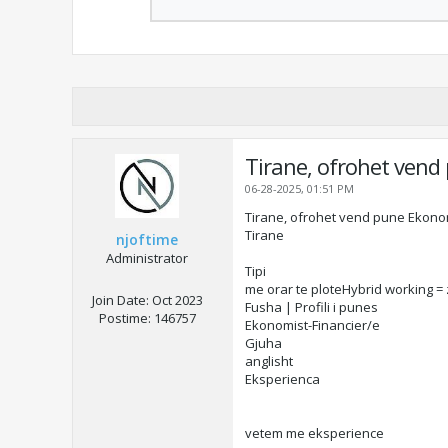
Tirane, ofrohet vend
06-28-2025, 01:51 PM
Tirane, ofrohet vend pune Ekonom
Tirane
njoftime
Administrator
Tipi
me orar te ploteHybrid working =
Join Date:
Oct 2023
Fusha | Profili i punes
Postime:
146757
Ekonomist-Financier/e
Gjuha
anglisht
Eksperienca
vetem me eksperience