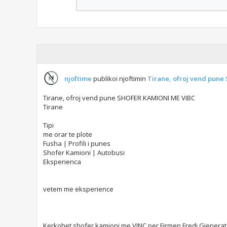
njoftime
publikoi njoftimin
Tirane, ofroj vend pun
Tirane, ofroj vend pune SHOFER KAMIONI ME VIBC
Tirane
Tipi
me orar te plote
Fusha | Profili i punes
Shofer Kamioni | Autobusi
Eksperienca
vetem me eksperience
Kerkohet shofer kamioni me VINC per Firmen Fredi Gjenerato