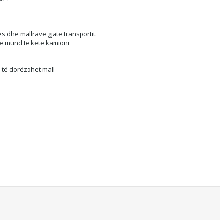
 dhe mallrave gjatë transportit.
qe mund te kete kamioni
o të dorëzohet malli