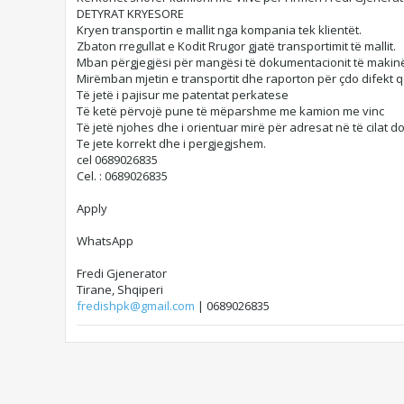
DETYRAT KRYESORE
Kryen transportin e mallit nga kompania tek klientët.
Zbaton rregullat e Kodit Rrugor gjatë transportimit të mallit.
Mban përgjegjësi për mangësi të dokumentacionit të makinës
Mirëmban mjetin e transportit dhe raporton për çdo difekt 
Të jetë i pajisur me patentat perkatese
Të ketë përvojë pune të mëparshme me kamion me vinc
Të jetë njohes dhe i orientuar mirë për adresat në të cilat d
Te jete korrekt dhe i pergjegjshem.
cel 0689026835
Cel. : 0689026835
Apply
WhatsApp
Fredi Gjenerator
Tirane, Shqiperi
fredishpk@gmail.com
| 0689026835