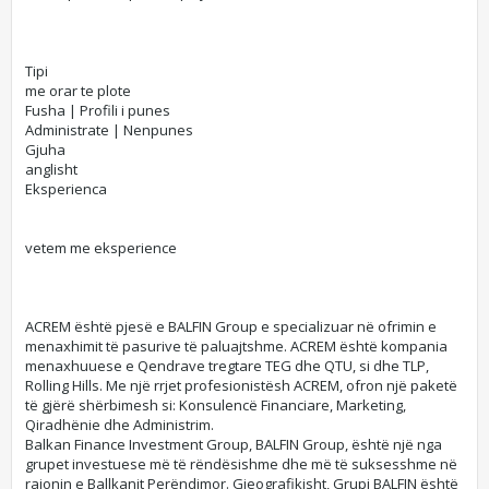
Tipi
me orar te plote
Fusha | Profili i punes
Administrate | Nenpunes
Gjuha
anglisht
Eksperienca
vetem me eksperience
ACREM është pjesë e BALFIN Group e specializuar në ofrimin e
menaxhimit të pasurive të paluajtshme. ACREM është kompania
menaxhuuese e Qendrave tregtare TEG dhe QTU, si dhe TLP,
Rolling Hills. Me një rrjet profesionistësh ACREM, ofron një paketë
të gjërë shërbimesh si: Konsulencë Financiare, Marketing,
Qiradhënie dhe Administrim.
Balkan Finance Investment Group, BALFIN Group, është një nga
grupet investuese më të rëndësishme dhe më të suksesshme në
rajonin e Ballkanit Perëndimor. Gjeografikisht, Grupi BALFIN është