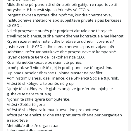
Mbledh dhe përpunon të dhëna për përgatitjen e raporteve të
ndryshme të biznesit sipas kërkesës së CEO-s.​
Përgatit shkresa zyrtare dhe njoftime, kundrejt partnereve,
institucioneve shtetërore apo subjekteve private sipas kërkesës
së CEO-s.​
Ndjek proçeset e punës për projektet aktuale dhe të reja të
zhvillimit të biznesit, si dhe marrëdhëniet kontraktuale me klientët.​
Kryen rezervimet e hotelit dhe biletave të udhëtimit brenda /
jashtë vendit të CEO-s dhe menaxhereve sipas nevojave për
udhëtime, referuar potitikave dhe proçedurave të kompanisë.​
Kryen detyra të tjera që i caktohen nga CEO.​
Kualifikimet​Kërkesat e pozicionit të punës:​
Jo më pak se 3 vite në të njëjtin profil pune ose të ngashëm.​
Diplomë Bachelor dhe/ose Diplomë Master në profilet:
Administrim Biznesi, ose Financë, ose Shkenca Sociale & Juridik.​
Aftësi të shkëlqyera të punës në grup.​
Njohje të shkëlqyera të gjuhës angleze (preferohet njohje e
gjuhëve të tjera të huaja).​
Njohuri të shkëlqyera kompjuterike.​
Aftësi / Zotësi të tjera:​
Aftësi të shkëlqyera komunikuese dhe prezantuese.​
Aftësi për të analizuar dhe interpretuar të dhëna për përgaditjen
e raporteve.​
Metodik/e dhe i/e organizuar.​
Ndershmëri dhe Intergitet​