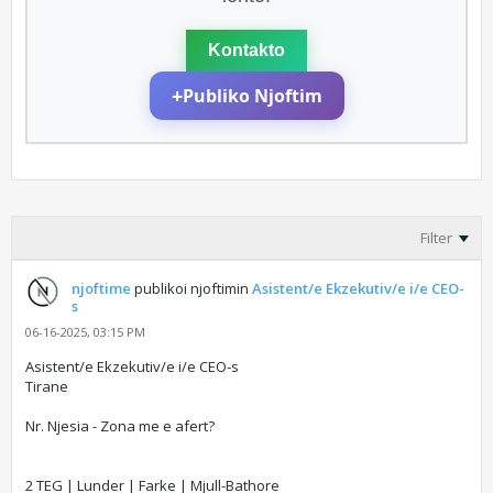
Kontakto
+
Publiko Njoftim
Filter
njoftime
publikoi njoftimin
Asistent/e Ekzekutiv/e i/e CEO-
s
06-16-2025, 03:15 PM
Asistent/e Ekzekutiv/e i/e CEO-s
Tirane
Nr. Njesia - Zona me e afert?
2 TEG | Lunder | Farke | Mjull-Bathore