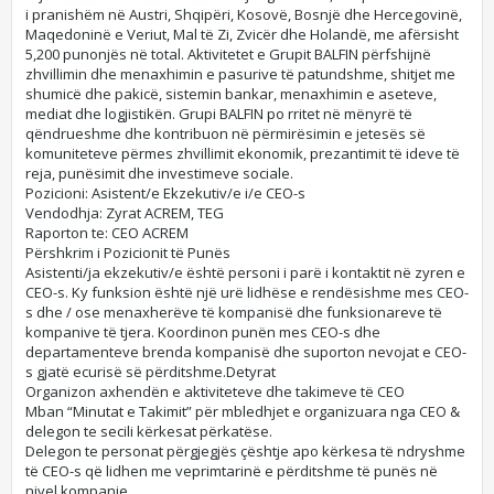
i pranishëm në Austri, Shqipëri, Kosovë, Bosnjë dhe Hercegovinë,
Maqedoninë e Veriut, Mal të Zi, Zvicër dhe Holandë, me afërsisht
5,200 punonjës në total. Aktivitetet e Grupit BALFIN përfshijnë
zhvillimin dhe menaxhimin e pasurive të patundshme, shitjet me
shumicë dhe pakicë, sistemin bankar, menaxhimin e aseteve,
mediat dhe logjistikën. Grupi BALFIN po rritet në mënyrë të
qëndrueshme dhe kontribuon në përmirësimin e jetesës së
komuniteteve përmes zhvillimit ekonomik, prezantimit të ideve të
reja, punësimit dhe investimeve sociale.
Pozicioni: Asistent/e Ekzekutiv/e i/e CEO-s
Vendodhja: Zyrat ACREM, TEG
Raporton te: CEO ACREM
Përshkrim i Pozicionit të Punës
Asistenti/ja ekzekutiv/e është personi i parë i kontaktit në zyren e
CEO-s. Ky funksion është një urë lidhëse e rendësishme mes CEO-
s dhe / ose menaxherëve të kompanisë dhe funksionareve të
kompanive të tjera. Koordinon punën mes CEO-s dhe
departamenteve brenda kompanisë dhe suporton nevojat e CEO-
s gjatë ecurisë së përditshme.​Detyrat​
Organizon axhendën e aktiviteteve dhe takimeve të CEO​
Mban “Minutat e Takimit” për mbledhjet e organizuara nga CEO &
delegon te secili kërkesat përkatëse.​
Delegon te personat përgjegjës çështje apo kërkesa të ndryshme
të CEO-s që lidhen me veprimtarinë e përditshme të punës në
nivel kompanie.​