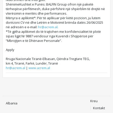
Shënime​Kushtet e Punës: BALFIN Group ofron një paketë
tërheqëse përfitimesh, duke përfshirë një shpërblim të drejtë në
vlerësimin e meritës dhe performances.
Mënyra e aplikimit*: Për të aplikuar për këtë pozicion, ju lutem
dorëzoni CV-në dhe Letrën e Motivimit brënda datës 26/06/2025
në adresën e e-mail:
hr@acrem.al
.
*Të gjitha aplikimet do të trajtohen me konfidencialitet të plotë
sipas ligjit Nr 9887 vendosur nga Kuvendi i Shqipërisë për
“Mbrojtjen e të Dhënave Personale”.​
Apply
Rruga Nacionale Tiranë-Elbasan, Qëndra Tregtare TEG,
km 4, Tiranë, Farkë, Lundër, Tiranë
hr@acrem.al
|
www.acrem.al
Kreu
Albania
Kontakt