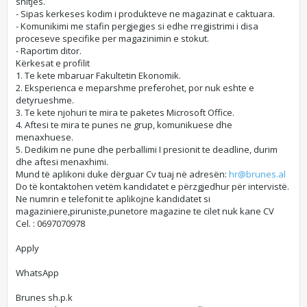
shitjes.
- Sipas kerkeses kodim i produkteve ne magazinat e caktuara.
- Komunikimi me stafin pergjegjes si edhe rregjistrimi i disa
proceseve specifike per magazinimin e stokut.
- Raportim ditor.
Kërkesat e profilit
1. Te kete mbaruar Fakultetin Ekonomik.
2. Eksperienca e meparshme preferohet, por nuk eshte e
detyrueshme.
3. Te kete njohuri te mira te paketes Microsoft Office.
4. Aftesi te mira te punes ne grup, komunikuese dhe
menaxhuese.
5. Dedikim ne pune dhe perballimi I presionit te deadline, durim
dhe aftesi menaxhimi.
Mund të aplikoni duke dërguar Cv tuaj në adresën:
hr@brunes.al
Do të kontaktohen vetëm kandidatet e përzgjedhur për intervistë.
Ne numrin e telefonit te aplikojne kandidatet si
magaziniere,piruniste,punetore magazine te cilet nuk kane CV
Cel. : 0697070978
Apply
WhatsApp
Brunes sh.p.k