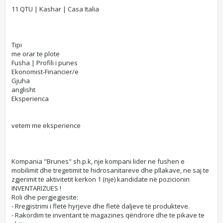
11 QTU | Kashar | Casa Italia
Tipi
me orar te plote
Fusha | Profili i punes
Ekonomist-Financier/e
Gjuha
anglisht
Eksperienca
vetem me eksperience
Kompania "Brunes" sh.p.k, nje kompani lider ne fushen e
mobilimit dhe tregetimit te hidrosanitareve dhe pllakave, ne saj te
zgjerimit të aktivitetit kerkon 1 (nje) kandidate në pozicionin
INVENTARIZUES !
Roli dhe pergjegjesite:
- Rregjistrimi i fletë hyrjeve dhe fletë daljeve të produkteve.
- Rakordim te inventarit të magazines qëndrore dhe te pikave te