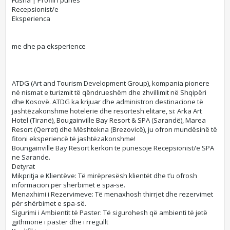
Fusha | Profili i punes
Recepsionist/e
Eksperienca
me dhe pa eksperience
ATDG (Art and Tourism Development Group), kompania pionere
në nismat e turizmit të qëndrueshëm dhe zhvillimit në Shqipëri
dhe Kosovë. ATDG ka krijuar dhe administron destinacione të
jashtëzakonshme hotelerie dhe resortesh elitare, si: Arka Art
Hotel (Tiranë), Bougainville Bay Resort & SPA (Sarandë), Marea
Resort (Qerret) dhe Mështekna (Brezovicë), ju ofron mundësinë të
fitoni eksperiencë të jashtëzakonshme!
Boungainville Bay Resort kerkon te punesoje Recepsionist/e SPA
ne Sarande.
Detyrat​
Mikpritja e Klientëve: Të mirëpresësh klientët dhe t’u ofrosh
informacion për shërbimet e spa-së.
Menaxhimi i Rezervimeve: Të menaxhosh thirrjet dhe rezervimet
për shërbimet e spa-së.
Sigurimi i Ambientit të Paster: Të sigurohesh që ambienti të jetë
gjithmonë i pastër dhe i rregullt