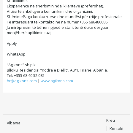
Kualifikimet​
Eksperiencë në shërbimin ndaj klientëve (preferohet).
Aftësi të shkëlqyera komunikimi dhe organizimi.
Shënime​Paga konkurruese dhe mundësi për rritje profesionale.
Te interesuarit te kontaktojne ne numer +355 686480086
Ju mirëpresim të bëheni pjesë e stafit tonë duke dërguar
menjëherë aplikimin tuaj
Apply
WhatsApp
“Agikons” sh.p.k
Blloku Rezidencial “Kodra e Diellit”, A0/1. Tirane, Albania.
Tel: +355 68 40 52 085
hr@agikons.com
|
www.agikons.com
Kreu
Albania
Kontakt