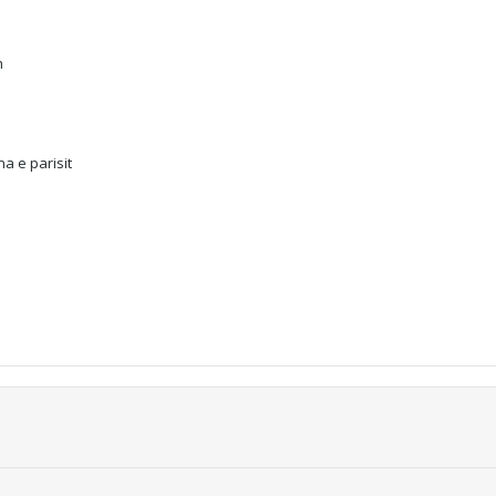
h
.
a e parisit