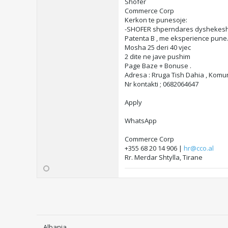
Shofer
Commerce Corp
Kerkon te punesoje:
-SHOFER shperndares dyshekes
Patenta B , me eksperience pune
Mosha 25 deri 40 vjec
2 dite ne jave pushim
Page Baze + Bonuse .
Adresa : Rruga Tish Dahia , Komun
Nr kontakti ; 0682064647
Apply
WhatsApp
Commerce Corp
+355 68 20 14 906 |
hr@cco.al
Rr. Merdar Shtylla, Tirane
Albania