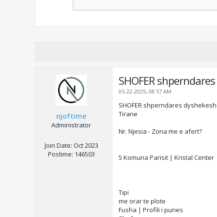
SHOFER shperndares
05-22-2025, 08:57 AM
SHOFER shperndares dyshekesh
Tirane
njoftime
Administrator
Nr. Njesia - Zona me e afert?
Join Date:
Oct 2023
Postime:
146503
5 Komuna Parisit | Kristal Center
Tipi
me orar te plote
Fusha | Profili i punes