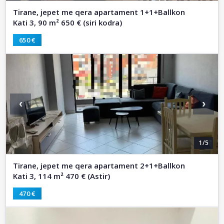
Tirane, jepet me qera apartament 1+1+Ballkon
Kati 3, 90 m² 650 € (siri kodra)
650 €
‹
›
1/5
Tirane, jepet me qera apartament 2+1+Ballkon
Kati 3, 114 m² 470 € (Astir)
470 €