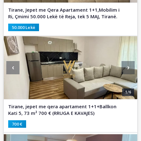
Tirane, Jepet me Qera Apartament 1+1,Mobilim i
Ri, Çmimi 50.000 Lekë të Reja, tek 5 MAJ, Tiranë.
50.000 Lekë
‹
›
1/6
Tirane, jepet me qera apartament 1+1+Ballkon
Kati 5, 73 m² 700 € (RRUGA E KAVAJES)
700 €