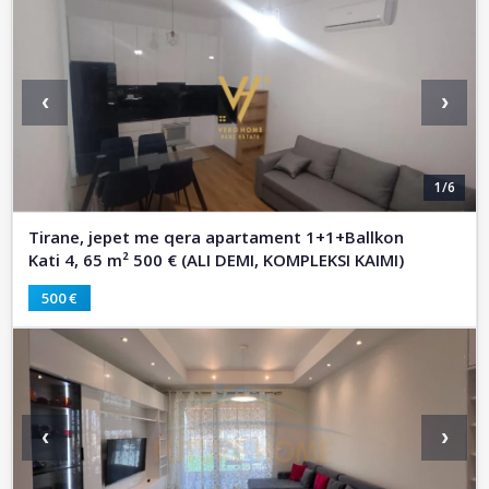
‹
›
1/6
Tirane, jepet me qera apartament 1+1+Ballkon
Kati 4, 65 m² 500 € (ALI DEMI, KOMPLEKSI KAIMI)
500 €
‹
›