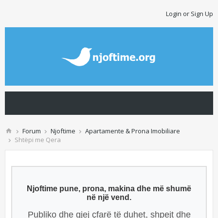
Login or Sign Up
Forum
Njoftime
Apartamente & Prona Imobiliare
Shtëpi me Qera
Njoftime pune, prona, makina dhe më shumë
në një vend.
Publiko dhe gjej çfarë të duhet, shpejt dhe