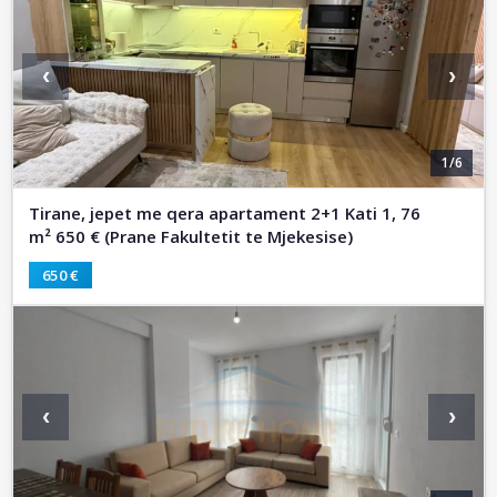
‹
›
1/6
Tirane, jepet me qera apartament 2+1 Kati 1, 76
m² 650 € (Prane Fakultetit te Mjekesise)
650 €
‹
›