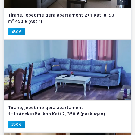
1/6
Tirane, jepet me qera apartament 2+1 Kati 8, 90
m² 450 € (Astir)
450 €
Tirane, jepet me qera apartament
1+1+Aneks+Ballkon Kati 2, 350 € (paskuqan)
350 €