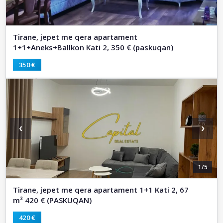
Tirane, jepet me qera apartament
1+1+Aneks+Ballkon Kati 2, 350 € (paskuqan)
350 €
‹
›
1/5
Tirane, jepet me qera apartament 1+1 Kati 2, 67
m² 420 € (PASKUQAN)
420 €