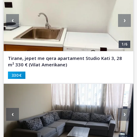
‹
›
1/6
Tirane, jepet me qera apartament Studio Kati 3, 28
m² 330 € (Vilat Amerikane)
330 €
‹
›