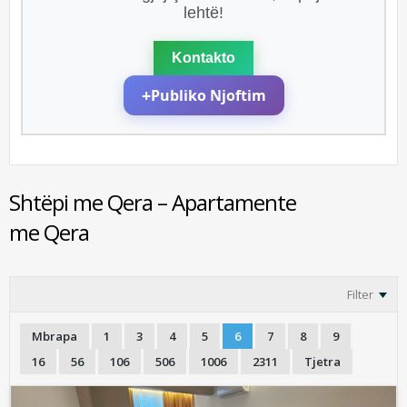
lehtë!
Kontakto
+
Publiko Njoftim
Shtëpi me Qera – Apartamente
me Qera
Filter
Mbrapa
1
3
4
5
6
7
8
9
16
56
106
506
1006
2311
Tjetra