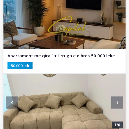
Apartament me qira 1+1 rruga e dibres 50.000 leke
50.000 lek
‹
›
1/6