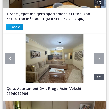
1/5
Tirane, jepet me qera apartament 3+1+Ballkon
Kati 4, 138 m² 1.800 € (KOPSHTI ZOOLOGJIK)
1.800 €
‹
›
1/6
Qera, Apartament 2+1, Rruga Asim Vokshi
0696069906