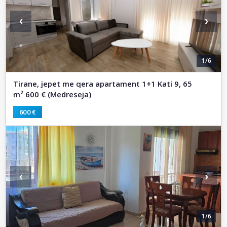
‹
›
1/6
Tirane, jepet me qera apartament 1+1 Kati 9, 65
m² 600 € (Medreseja)
600 €
‹
›
1/6