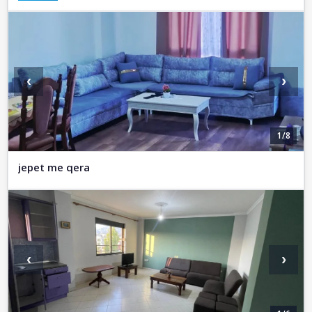
‹
›
1/8
jepet me qera
‹
›