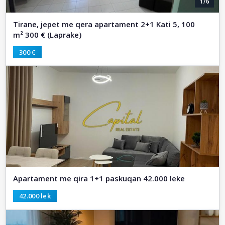
1/6
Tirane, jepet me qera apartament 2+1 Kati 5, 100
m² 300 € (Laprake)
300 €
Apartament me qira 1+1 paskuqan 42.000 leke
42.000 lek