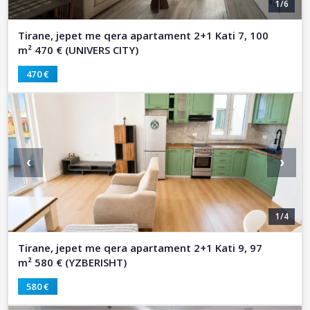
1/6
Tirane, jepet me qera apartament 2+1 Kati 7, 100
m² 470 € (UNIVERS CITY)
470 €
‹
›
1/4
Tirane, jepet me qera apartament 2+1 Kati 9, 97
m² 580 € (YZBERISHT)
580 €