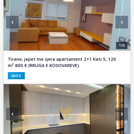
‹
›
1/6
Tirane, jepet me qera apartament 2+1 Kati 5, 120
m² 800 € (RRUGA E KOSOVAREVE)
800 €
‹
›