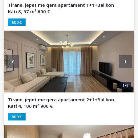
Tirane, jepet me qera apartament 1+1+Ballkon
Kati 8, 57 m² 600 €
600 €
‹
›
1/6
Tirane, jepet me qera apartament 2+1+Ballkon
Kati 4, 106 m² 900 €
900 €