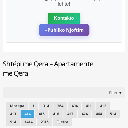
lehtë!
Kontakto
+
Publiko Njoftim
Shtëpi me Qera – Apartamente
me Qera
Filter
Mbrapa
1
314
364
404
411
412
413
414
415
416
417
424
464
514
914
1414
2315
Tjetra