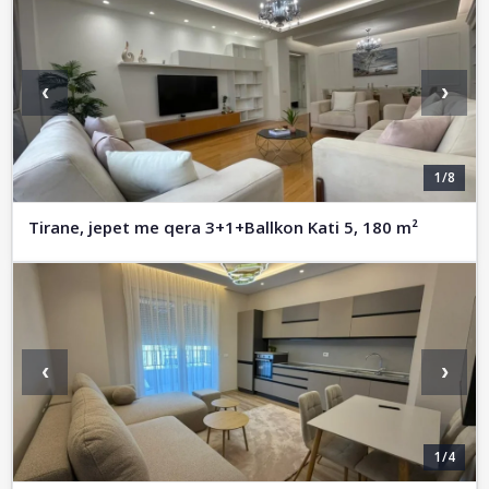
‹
›
1/8
Tirane, jepet me qera 3+1+Ballkon Kati 5, 180 m²
‹
›
1/4