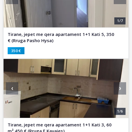
1/7
Tirane, jepet me qera apartament 1+1 Kati 5, 350
€ (Rruga Pasho Hysa)
350 €
‹
›
1/6
Tirane, jepet me qera apartament 1+1 Kati 3, 60
m² 450 € (Rruga E Kavajes)