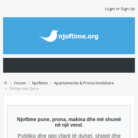
Login or Sign Up
Forum
Njoftime
Apartamente & Prona Imobiliare
Shtëpi me Qera
Njoftime pune, prona, makina dhe më shumë
në një vend.
Publiko dhe gjej çfarë të duhet, shpejt dhe