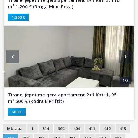
Tirane, jepet me qera apartament 2+1 Kati 3, 116
m² 1.200 € (Rruga Mine Peza)
1.200 €
‹
›
1/8
Tirane, jepet me qera apartament 2+1 Kati 1, 95
m² 500 € (Kodra E Priftit)
500 €
Mbrapa
1
314
364
404
411
412
413