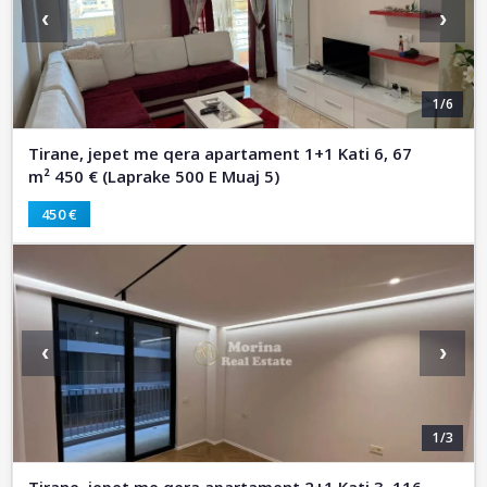
‹
›
1/6
Tirane, jepet me qera apartament 1+1 Kati 6, 67
m² 450 € (Laprake 500 E Muaj 5)
450 €
‹
›
1/3