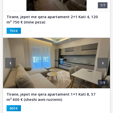
1/7
Tirane, jepet me qera apartament 2+1 Kati 4, 120
m² 750 € (mine peza)
750 €
‹
›
1/5
Tirane, jepet me qera apartament 1+1 Kati 8, 57
m² 600 € (sheshi avni rustemi)
600 €