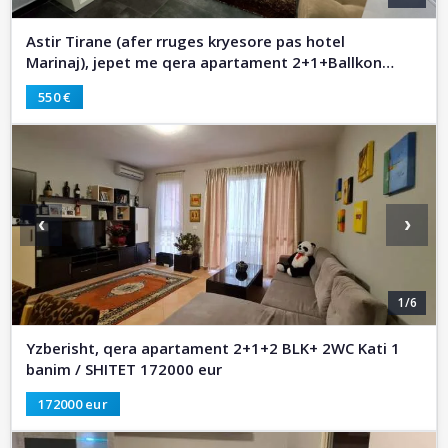
Astir Tirane (afer rruges kryesore pas hotel
Marinaj), jepet me qera apartament 2+1+Ballkon
,Kati 1 banim, 80 m² cmimi 550 € (Gjergj Elez Alia)
550 €
‹
›
1/6
Yzberisht, qera apartament 2+1+2 BLK+ 2WC Kati 1
banim / SHITET 172000 eur
172000 eur