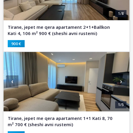
1/8
Tirane, jepet me qera apartament 2+1+Ballkon
Kati 4, 106 m² 900 € (sheshi avni rustemi)
900 €
‹
›
1/5
Tirane, jepet me qera apartament 1+1 Kati 8, 70
m² 700 € (sheshi avni rustemi)