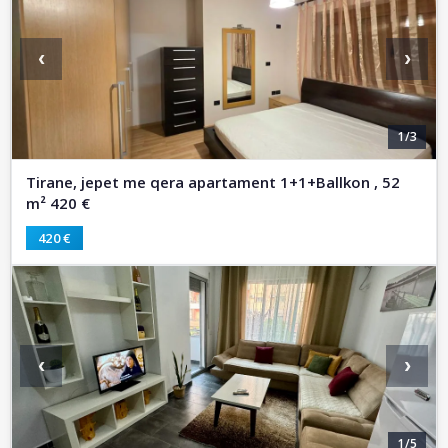
‹
›
1/3
Tirane, jepet me qera apartament 1+1+Ballkon , 52
m² 420 €
420 €
‹
›
1/5