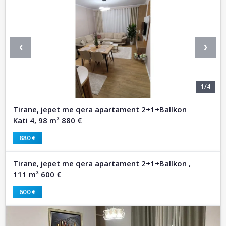
‹
›
1/4
Tirane, jepet me qera apartament 2+1+Ballkon
Kati 4, 98 m² 880 €
880 €
Tirane, jepet me qera apartament 2+1+Ballkon ,
111 m² 600 €
600 €