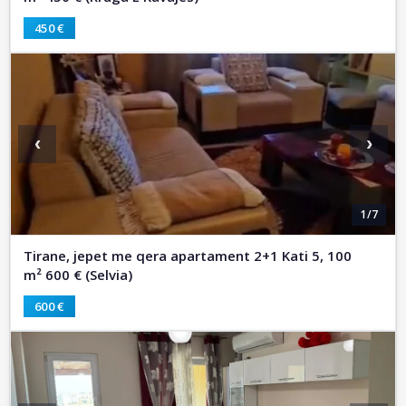
450 €
‹
›
1/7
Tirane, jepet me qera apartament 2+1 Kati 5, 100
m² 600 € (Selvia)
600 €