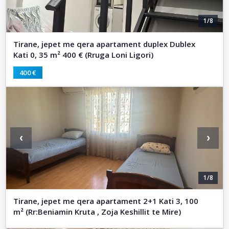
1/8
Tirane, jepet me qera apartament duplex Dublex
Kati 0, 35 m² 400 € (Rruga Loni Ligori)
400 €
‹
›
1/8
Tirane, jepet me qera apartament 2+1 Kati 3, 100
m² (Rr:Beniamin Kruta , Zoja Keshillit te Mire)