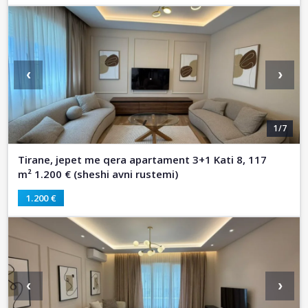
‹
›
1/7
Tirane, jepet me qera apartament 3+1 Kati 8, 117
m² 1.200 € (sheshi avni rustemi)
1.200 €
‹
›