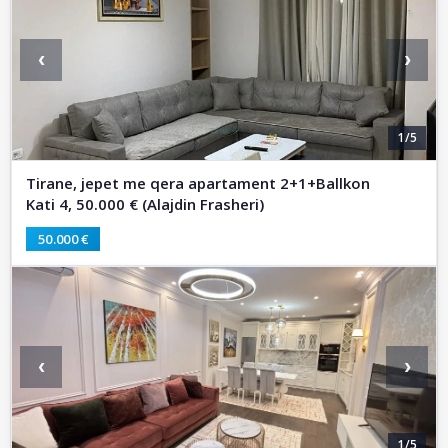
‹
›
1/5
Tirane, jepet me qera apartament 2+1+Ballkon
Kati 4, 50.000 € (Alajdin Frasheri)
50.000 €
‹
›
1/5