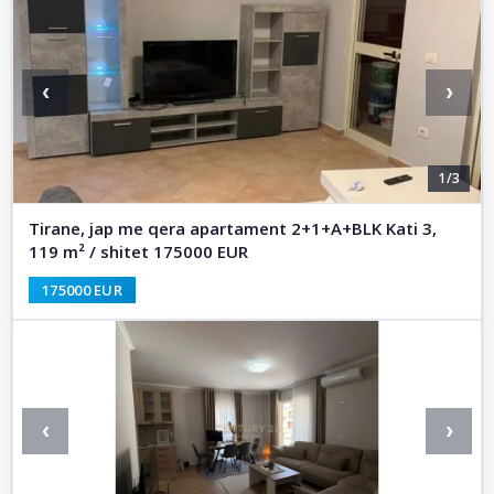
‹
›
1/3
Tirane, jap me qera apartament 2+1+A+BLK Kati 3,
119 m² / shitet 175000 EUR
175000 EUR
‹
›