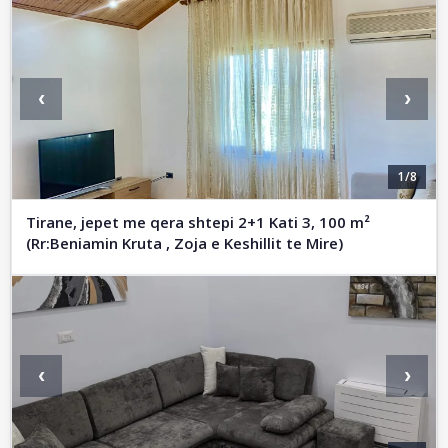
‹
›
1/8
Tirane, jepet me qera shtepi 2+1 Kati 3, 100 m²
(Rr:Beniamin Kruta , Zoja e Keshillit te Mire)
‹
›