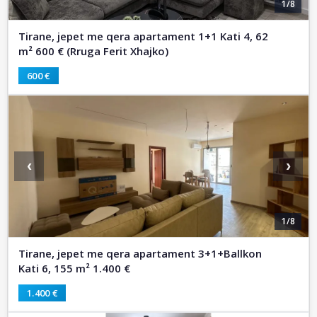
1/8
Tirane, jepet me qera apartament 1+1 Kati 4, 62
m² 600 € (Rruga Ferit Xhajko)
600 €
‹
›
1/8
Tirane, jepet me qera apartament 3+1+Ballkon
Kati 6, 155 m² 1.400 €
1.400 €