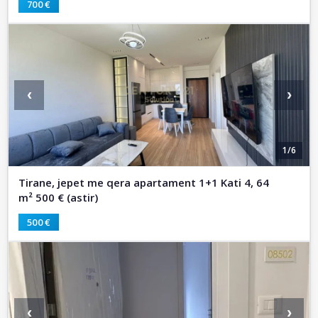
700 €
‹
›
1/6
Tirane, jepet me qera apartament 1+1 Kati 4, 64
m² 500 € (astir)
500 €
‹
›