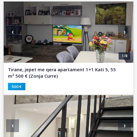
‹
›
1/8
Tirane, jepet me qera apartament 1+1 Kati 5, 55
m² 500 € (Zonja Curre)
500 €
‹
›