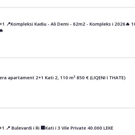
+1 📍Kompleksi Kadiu - Ali Demi - 62m2 - Kompleks i 2026🔥 10
🔥
era apartament 2+1 Kati 2, 110 m² 850 € (LIQENI I THATE)
🏠JEPET ME QIRA 2+1 📍 Bulevardi i Ri 🏢Kati i 3 Vile Private 40.000 LEKE