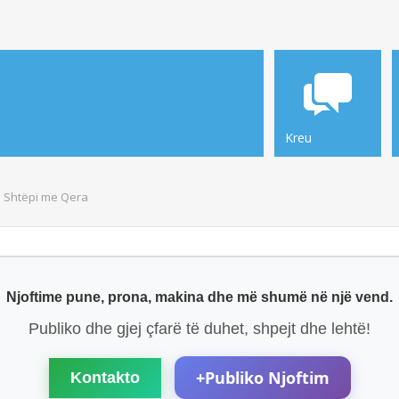
Kreu
Shtëpi me Qera
Njoftime pune, prona, makina dhe më shumë në një vend.
Publiko dhe gjej çfarë të duhet, shpejt dhe lehtë!
+
Publiko Njoftim
Kontakto