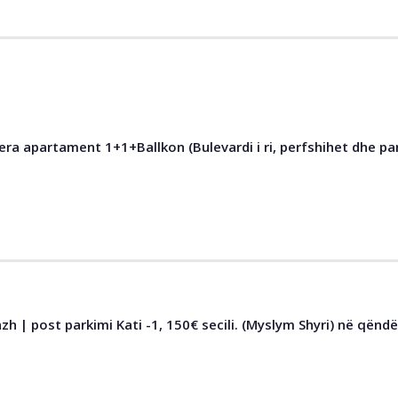
era apartament 1+1+Ballkon (Bulevardi i ri, perfshihet dhe p
zh | post parkimi Kati -1, 150€ secili. (Myslym Shyri) në qëndë