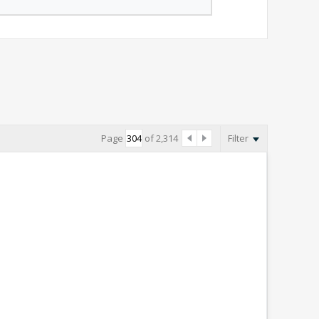
Page
of
2,314
Filter