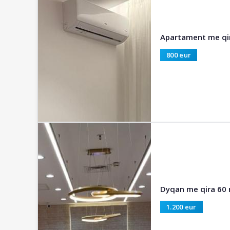
Apartament me qira
800 eur
Dyqan me qira 60 
1.200 eur