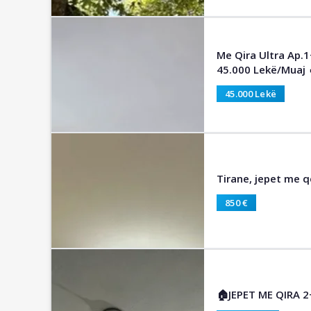
Me Qira Ultra Ap.1
45.000 Lekë/Muaj 
45.000 Lekë
Tirane, jepet me q
850 €