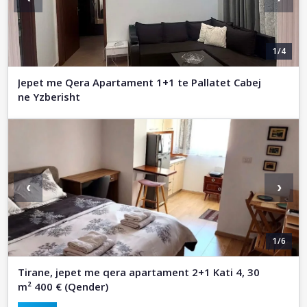
1/4
Jepet me Qera Apartament 1+1 te Pallatet Cabej
ne Yzberisht
‹
›
1/6
Tirane, jepet me qera apartament 2+1 Kati 4, 30
m² 400 € (Qender)