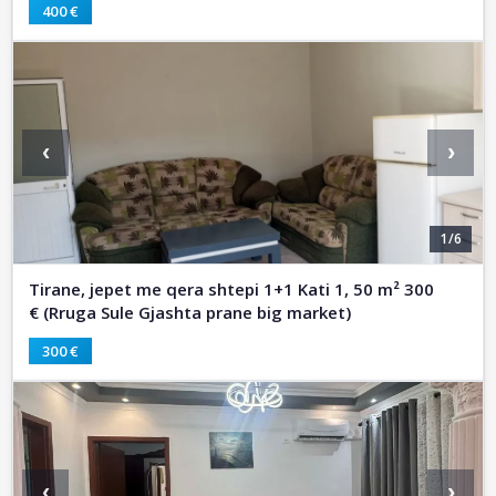
400 €
‹
›
1/6
Tirane, jepet me qera shtepi 1+1 Kati 1, 50 m² 300
€ (Rruga Sule Gjashta prane big market)
300 €
‹
›