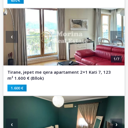
650 €
‹
›
1/7
Tirane, jepet me qera apartament 2+1 Kati 7, 123
m² 1.600 € (Bllok)
1.600 €
‹
›