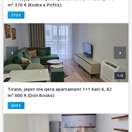
m² 370 € (Kodra e Priftit)
370 €
‹
›
1/4
Tirane, jepet me qera apartament 1+1 Kati 6, 82
m² 600 € (Don Bosko)
600 €