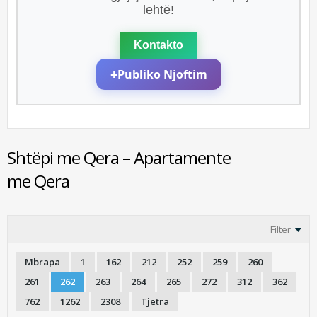
lehtë!
Kontakto
+
Publiko Njoftim
Shtëpi me Qera – Apartamente
me Qera
Filter
Mbrapa
1
162
212
252
259
260
261
262
263
264
265
272
312
362
762
1262
2308
Tjetra