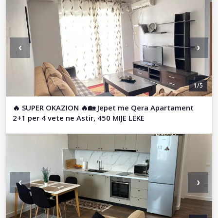
‹
›
1/5
🔥 SUPER OKAZION 🔥🏡 Jepet me Qera Apartament
2+1 per 4 vete ne Astir, 450 MIJE LEKE
‹
›