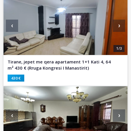
‹
›
1/3
Tirane, jepet me qera apartament 1+1 Kati 4, 64
m² 430 € (Rruga Kongresi I Manastirit)
430 €
‹
›