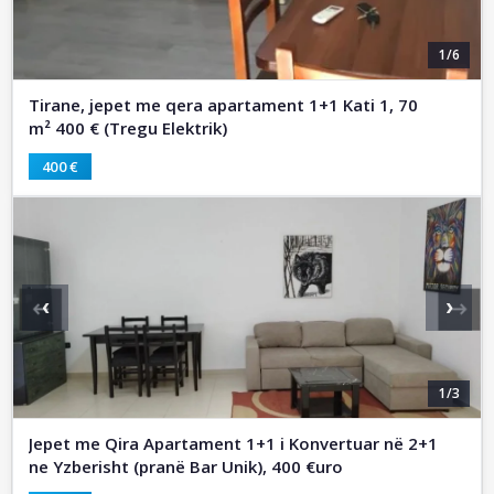
1/6
Tirane, jepet me qera apartament 1+1 Kati 1, 70
m² 400 € (Tregu Elektrik)
400 €
‹
›
1/3
Jepet me Qira Apartament 1+1 i Konvertuar në 2+1
ne Yzberisht (pranë Bar Unik), 400 €uro