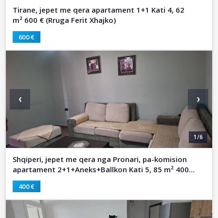
Tirane, jepet me qera apartament 1+1 Kati 4, 62
m² 600 € (Rruga Ferit Xhajko)
600 €
‹
›
1/6
Shqiperi, jepet me qera nga Pronari, pa-komision
apartament 2+1+Aneks+Ballkon Kati 5, 85 m² 400
€ (Ferit Xhajko)
400 €