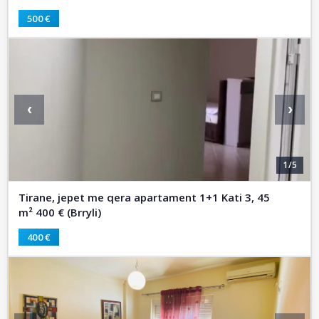
500 €
‹
›
1/5
Tirane, jepet me qera apartament 1+1 Kati 3, 45
m² 400 € (Brryli)
400 €