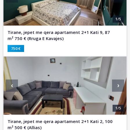
1/5
Tirane, jepet me qera apartament 2+1 Kati 9, 87
m² 750 € (Rruga E Kavajes)
750 €
‹
›
1/5
Tirane, jepet me qera apartament 2+1 Kati 2, 100
m² 500 € (Allias)