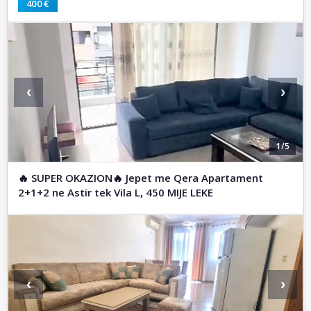
400 €
‹
›
1/5
🔥 SUPER OKAZION🔥 Jepet me Qera Apartament
2+1+2 ne Astir tek Vila L, 450 MIJE LEKE
‹
›