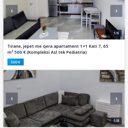
‹
›
1/6
Tirane, jepet me qera apartament 1+1 Kati 7, 65
m² 500 € (Kompleksi Asl tek Pediatria)
500 €
‹
›
1/8