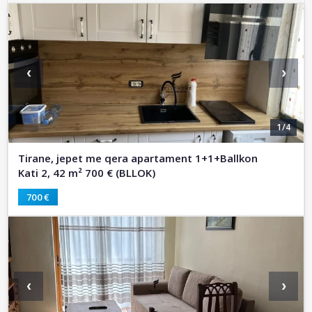
‹
›
1/4
Tirane, jepet me qera apartament 1+1+Ballkon
Kati 2, 42 m² 700 € (BLLOK)
700 €
‹
›