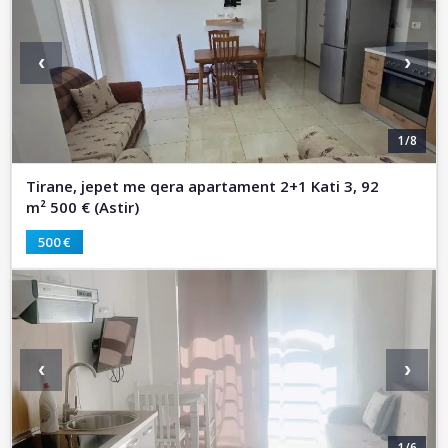
‹
›
1/8
Tirane, jepet me qera apartament 2+1 Kati 3, 92
m² 500 € (Astir)
500 €
‹
›
1/6