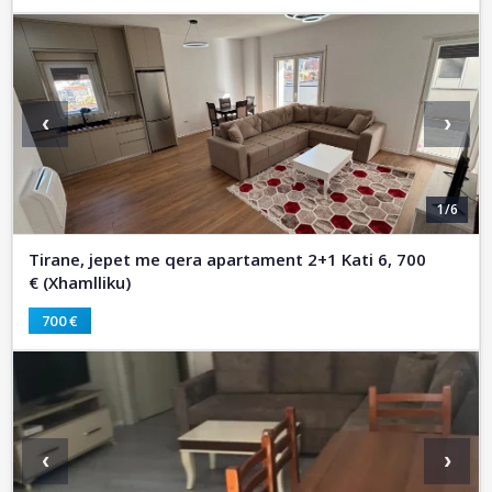
‹
›
1/6
Tirane, jepet me qera apartament 2+1 Kati 6, 700
€ (Xhamlliku)
700 €
‹
›