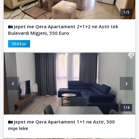
1/5
🏡 Jepet me Qera Apartament 2+1+2 ne Astir tek
Bulevardi Migjeni, 550 Euro
550 Eur
‹
›
1/4
🏡 Jepet me Qera Apartament 1+1 ne Astir, 500
mije leke