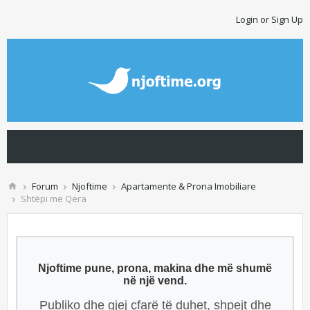
Login or Sign Up
Forum
Njoftime
Apartamente & Prona Imobiliare
Shtëpi me Qera
Njoftime pune, prona, makina dhe më shumë
në një vend.
Publiko dhe gjej çfarë të duhet, shpejt dhe