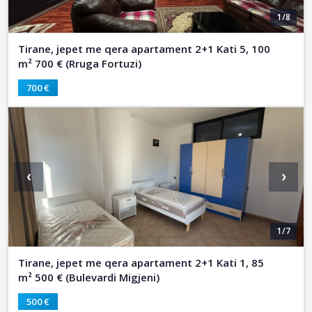
1/8
Tirane, jepet me qera apartament 2+1 Kati 5, 100
m² 700 € (Rruga Fortuzi)
700 €
‹
›
1/7
Tirane, jepet me qera apartament 2+1 Kati 1, 85
m² 500 € (Bulevardi Migjeni)
500 €