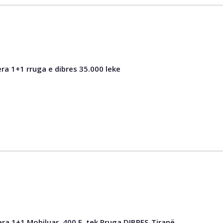
a 1+1 rruga e dibres 35.000 leke
a 1+1,Mobiluar, 400 E ,tek Rruga DIBRES-Tiranë