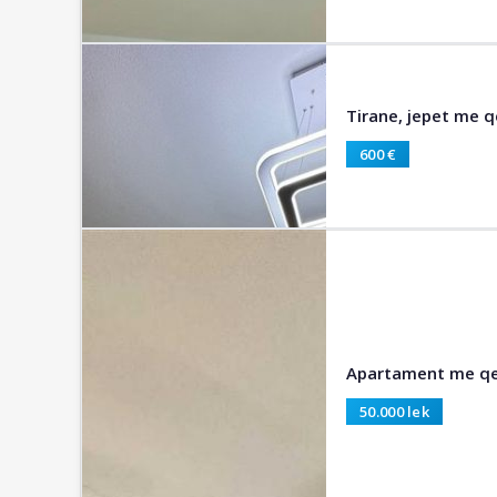
Tirane, jepet me q
600 €
Apartament me qer
50.000 lek