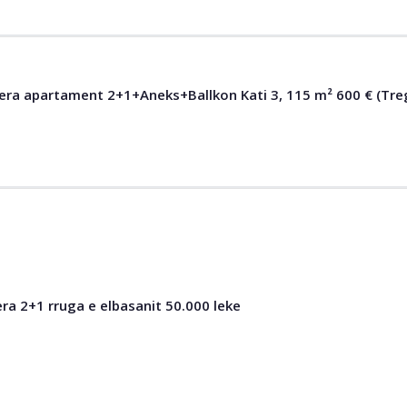
era apartament 2+1+Aneks+Ballkon Kati 3, 115 m² 600 € (Treg
a 2+1 rruga e elbasanit 50.000 leke