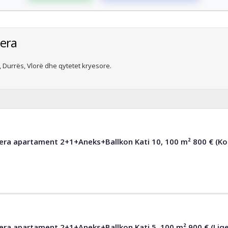
era
Durrës, Vlorë dhe qytetet kryesore.
qera apartament 2+1+Aneks+Ballkon Kati 10, 100 m² 800 € (K
era apartament 2+1+Aneks+Ballkon Kati 5, 100 m² 900 € (Liqe