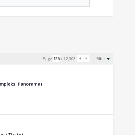
Page
of
2,308
Filter
ompleksi Panorama)
ni i Thate)