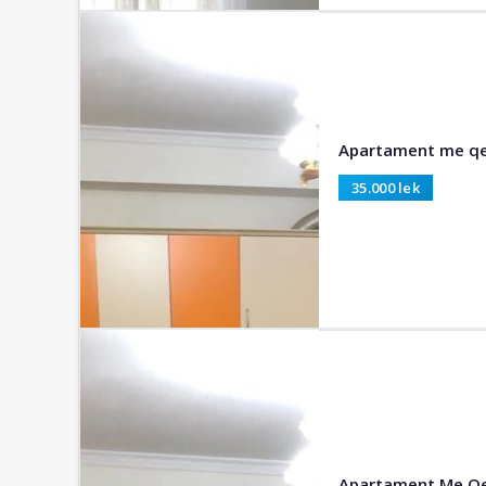
Apartament me qer
35.000 lek
Apartament Me Qer