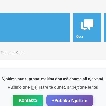
Kreu
Shtëpi me Qera
Njoftime pune, prona, makina dhe më shumë në një vend.
Publiko dhe gjej çfarë të duhet, shpejt dhe lehtë!
+
Publiko Njoftim
Kontakto