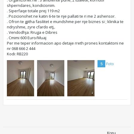
. Organizohet ne : 3 ambiente pune, 2 tualete, korridor
shperndares, kondicionim.
. Siperfaqe totale prej 119 m2
. Pozicionohet ne katin 6-te te nje pallati te ri me 2 ashensor.
. Ofron te gjitha fasilitet e mundshme per nje biznes si ; klinika te
ndryshme, zyre cfardo etj,.
. Vendodhja: Rruga e Dibres
. Cmimi 600 Euro/Muaj
Per me teper informacion apo detaje rreth prones kontaktoni ne
nr 068 666 2 444
Kodi: RB220​
5
Foto
Kreu