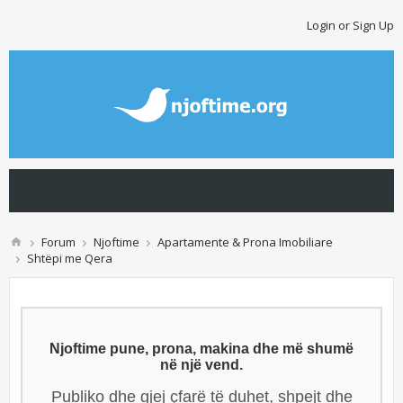
Login or Sign Up
Forum
Njoftime
Apartamente & Prona Imobiliare
Shtëpi me Qera
Njoftime pune, prona, makina dhe më shumë
në një vend.
Publiko dhe gjej çfarë të duhet, shpejt dhe