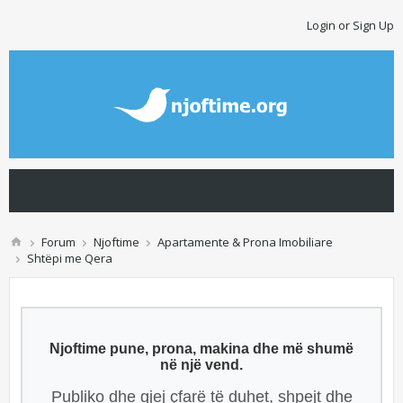
Login or Sign Up
Forum
Njoftime
Apartamente & Prona Imobiliare
Shtëpi me Qera
Njoftime pune, prona, makina dhe më shumë
në një vend.
Publiko dhe gjej çfarë të duhet, shpejt dhe