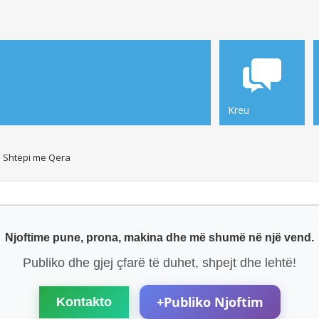
Kreu
Shtëpi me Qera
Njoftime pune, prona, makina dhe më shumë në një vend.
Publiko dhe gjej çfarë të duhet, shpejt dhe lehtë!
+
Publiko Njoftim
Kontakto