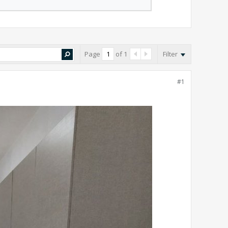
Page
of
1
Filter
#1