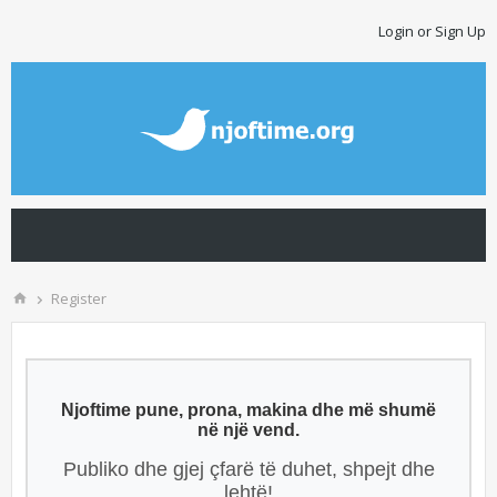
Login or Sign Up
Register
Njoftime pune, prona, makina dhe më shumë
në një vend.
Publiko dhe gjej çfarë të duhet, shpejt dhe
lehtë!