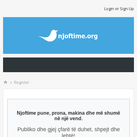
Login or Sign Up
Register
Njoftime pune, prona, makina dhe më shumë
në një vend.
Publiko dhe gjej çfarë të duhet, shpejt dhe
lehtë!