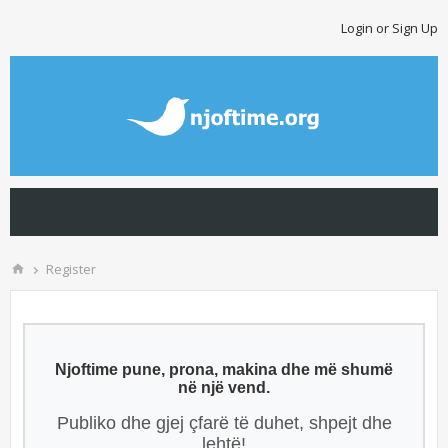
Login or Sign Up
Register
Njoftime pune, prona, makina dhe më shumë
në një vend.
Publiko dhe gjej çfarë të duhet, shpejt dhe
lehtë!