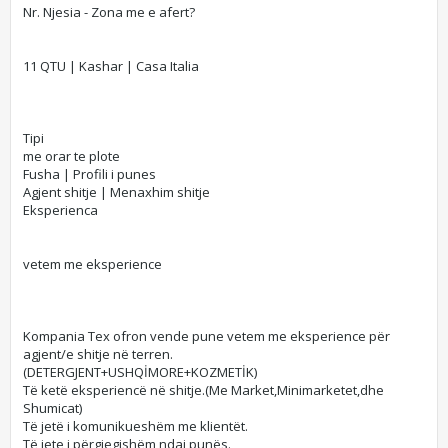
Nr. Njesia - Zona me e afert?
11 QTU | Kashar | Casa Italia
Tipi
me orar te plote
Fusha | Profili i punes
Agjent shitje | Menaxhim shitje
Eksperienca
vetem me eksperience
Kompania Tex ofron vende pune vetem me eksperience për
agjent/e shitje në terren.
(DETERGJENT+USHQİMORE+KOZMETİK)
Të ketë eksperiencë në shitje.(Me Market,Minimarketet,dhe
Shumicat)
Të jetë i komunikueshëm me klientët.
Të jete i përgjegjshëm ndaj punës.