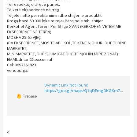
Te respektoj oraret e punës.
Të ketë eksperiencë në treg
Të jetë i aftë per reklamimin dhe shitjen e produktit.
Rroga bazë 60.000 leke te reja+Përqindje mbi shitjet
Kerkohet Agjent Tereni Per Shitje XVAN (KERKOHEN VETEM ME
EKSPERİENCE NE TEREN)
MOSHA 25-65 VJEÇ
(PA EKSPERİENCE, MOS TE APLİKOİ ,TE KENE NJOHURİ DHE Tİ DİNE
MARKETET,
MİNİMARKETET, DHE SHUMİCAT DHE TE NJOHİN MİRE ZONAT)
EMAIL:
dritan@tex.com.al
Cel: 0697361823
vendodhja:
Dynamic Link Not Found
https://goo.gl/maps/Q1qDEmgDKGKm76yy
9