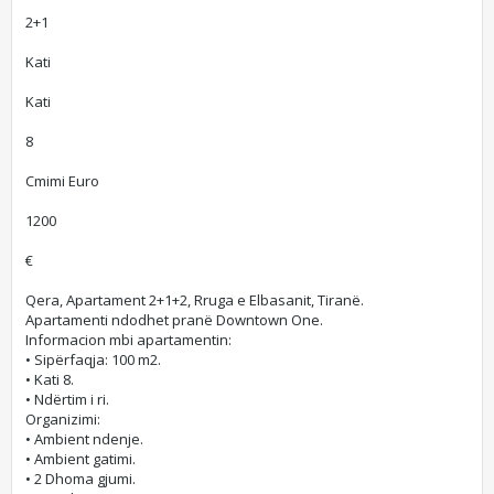
2+1
Kati
Kati
8
Cmimi Euro
1200
€
Qera, Apartament 2+1+2, Rruga e Elbasanit, Tiranë.
Apartamenti ndodhet pranë Downtown One.
Informacion mbi apartamentin:
• Sipërfaqja: 100 m2.
• Kati 8.
• Ndërtim i ri.
Organizimi:
• Ambient ndenje.
• Ambient gatimi.
• 2 Dhoma gjumi.