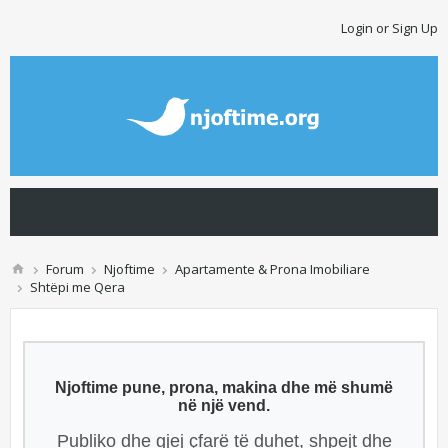
Login or Sign Up
Forum
Njoftime
Apartamente & Prona Imobiliare
Shtëpi me Qera
Njoftime pune, prona, makina dhe më shumë
në një vend.
Publiko dhe gjej çfarë të duhet, shpejt dhe