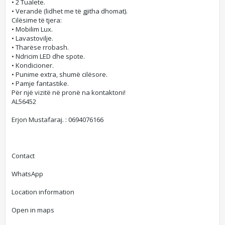
• 2 Tualete.
• Verandë (lidhet me të gjitha dhomat).
Cilësime të tjera:
• Mobilim Lux.
• Lavastovilje.
• Tharëse rrobash.
• Ndricim LED dhe spote.
• Kondicioner.
• Punime extra, shumë cilësore.
• Pamje fantastike.
Për një vizitë në pronë na kontaktoni!
AL56452
Erjon Mustafaraj. : 0694076166
Contact
WhatsApp
Location information
Open in maps