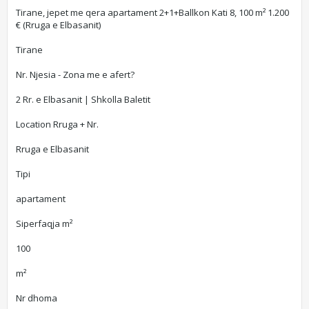
Tirane, jepet me qera apartament 2+1+Ballkon Kati 8, 100 m² 1.200
€ (Rruga e Elbasanit)
Tirane
Nr. Njesia - Zona me e afert?
2 Rr. e Elbasanit | Shkolla Baletit
Location Rruga + Nr.
Rruga e Elbasanit
Tipi
apartament
Siperfaqja m²
100
m²
Nr dhoma